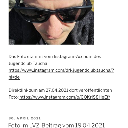
Das Foto stammt vom Instagram-Account des
Jugendclub Taucha
https://www.instagram.com/drk.jugendclub.taucha/?
hl=de
Direktlink zum am 27.04.2021 dort veröffentlichten
Foto:
https://www.instagram.com/p/COKrjS8HeEf/
VERÖFFENTLICHT
30. APRIL 2021
AM
Foto im LVZ-Beitrag vom 19.04.2021